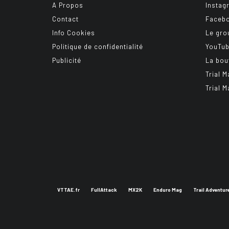
A Propos
Instag
Contact
Faceb
Info Cookies
Le gro
Politique de confidentialité
YouTu
Publicité
La bou
Trial M
Trial M
VTTAE.fr
FullAttack
MX2K
Enduro Mag
Trail Adventur