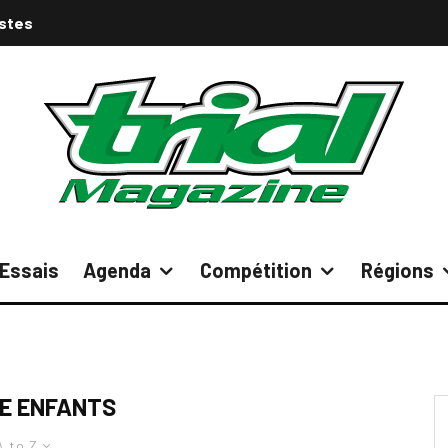
istes
Essais
Agenda
Compétition
Régions
E ENFANTS
A to Z