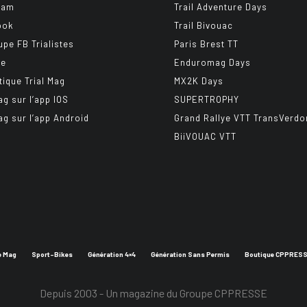
ram
Trail Adventure Days
ook
Trail Bivouac
upe FB Trialistes
Paris Brest TT
be
Enduromag Days
tique Trial Mag
MX2K Days
ag sur l’app IOS
SUPERTROPHY
ag sur l’app Android
Grand Rallye VTT TransVerdo
BiiVOUAC VTT
e Mag
Sport-Bikes
Génération 4×4
Génération Sans Permis
Boutique CPPRES
Depuis 2003 - Un magazine du
Groupe CPPRESSE