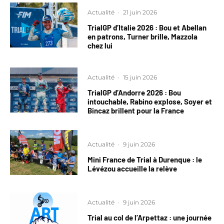
Actualité
·
21 juin 2026
TrialGP d’Italie 2026 : Bou et Abellan
en patrons, Turner brille, Mazzola
chez lui
Actualité
·
15 juin 2026
TrialGP d’Andorre 2026 : Bou
intouchable, Rabino explose, Soyer et
Bincaz brillent pour la France
Actualité
·
9 juin 2026
Mini France de Trial à Durenque : le
Lévézou accueille la relève
Actualité
·
9 juin 2026
Trial au col de l’Arpettaz : une journée