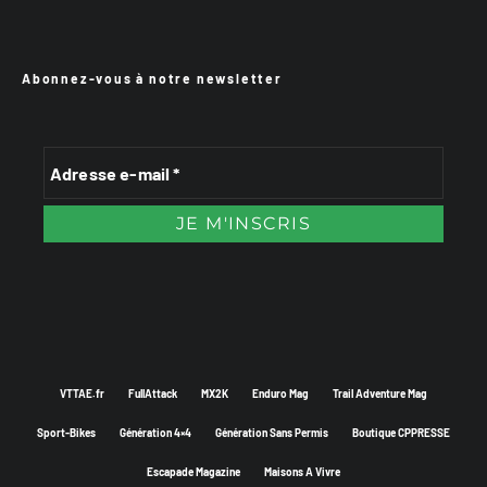
Abonnez-vous à notre newsletter
VTTAE.fr
FullAttack
MX2K
Enduro Mag
Trail Adventure Mag
Sport-Bikes
Génération 4×4
Génération Sans Permis
Boutique CPPRESSE
Escapade Magazine
Maisons A Vivre