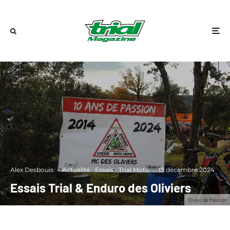
Alex Desbouis
·
Actualité
Essais
Trial Moto
·
18 décembre 2024
Essais Trial & Enduro des Oliviers
10 ans de Passion