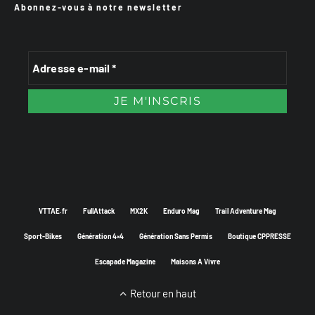
Abonnez-vous à notre newsletter
VTTAE.fr
FullAttack
MX2K
Enduro Mag
Trail Adventure Mag
Sport-Bikes
Génération 4×4
Génération Sans Permis
Boutique CPPRESSE
Escapade Magazine
Maisons A Vivre
Retour en haut