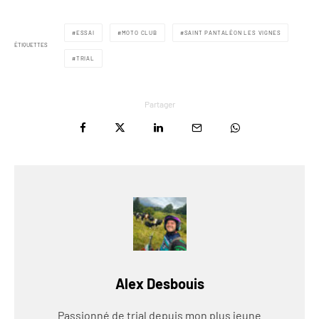
ESSAI
MOTO CLUB
SAINT PANTALÉON LES VIGNES
ÉTIQUETTES
TRIAL
Partager
Alex Desbouis
Passionné de trial depuis mon plus jeune