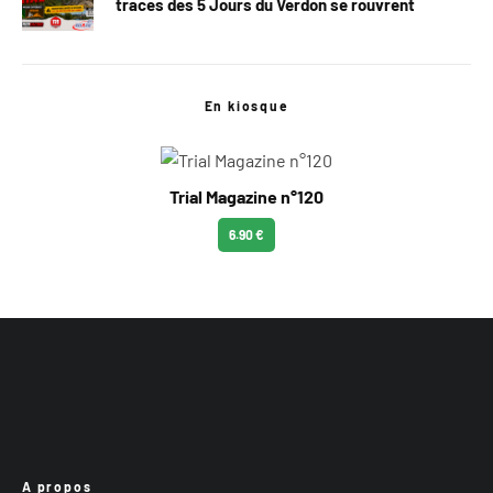
traces des 5 Jours du Verdon se rouvrent
En kiosque
Trial Magazine n°120
6.90 €
A propos