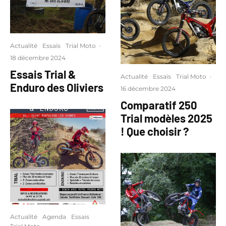
Actualité
Essais
Trial Moto
·
18 décembre 2024
Essais Trial &
Actualité
Essais
Trial Moto
·
Enduro des Oliviers
16 décembre 2024
Comparatif 250
Trial modèles 2025
! Que choisir ?
Actualité
Agenda
Essais