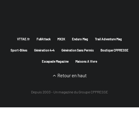
VTTAE.fr
FullAttack
MX2K
Enduro Mag
Trail Adventure Mag
Sport-Bikes
Génération 4×4
Génération Sans Permis
Boutique CPPRESSE
Escapade Magazine
Maisons A Vivre
Retour en haut
Depuis 2003 - Un magazine du
Groupe CPPRESSE