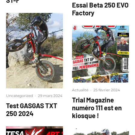
ST-F
Essai Beta 250 EVO
Factory
Actualité
·
25 février 2024
Uncategorized
·
29 mars 2024
Trial Magazine
Test GASGAS TXT
numéro 111 est en
250 2024
kiosque !