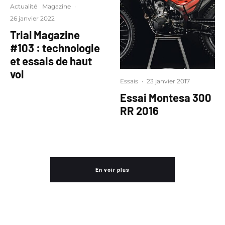
Actualité
Magazine
·
26 janvier 2022
Trial Magazine
#103 : technologie
et essais de haut
vol
Essais
·
23 janvier 2017
Essai Montesa 300
RR 2016
En voir plus