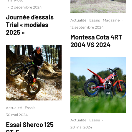
Trial Moto
·
2 décembre 2024
Journée d’essais
Actualité
Essais
Magazine
·
Trial « modèles
12 septembre 2024
2025 »
Montesa Cota 4RT
2004 VS 2024
Actualité
Essais
·
30 mai 2024
Actualité
Essais
·
Essai Sherco 125
28 mai 2024