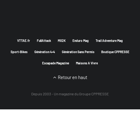
VTTAE.fr
FullAttack
MX2K
Enduro Mag
Trail Adventure Mag
Sport-Bikes
Génération 4×4
Génération Sans Permis
Boutique CPPRESSE
Escapade Magazine
Maisons A Vivre
Retour en haut
Depuis 2003 - Un magazine du
Groupe CPPRESSE