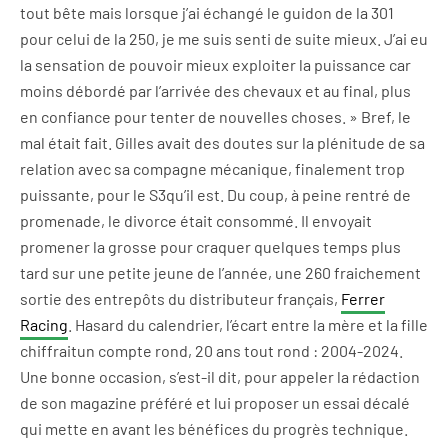
tout bête mais lorsque j’ai échangé le guidon de la 301
pour celui de la 250, je me suis senti de suite
mieux
.
J’ai eu
la sensation
de pouvoir mieux
exploiter la puissance
car
moins débordé
par
l’arrivée des chevaux et au final, plus
en confiance
pour tenter de nouvelles choses
. »
Bref, le
mal était fait
.
Gilles avait des doutes sur
la plénitude de sa
relation avec sa compagne mécanique
, finalement trop
puissante, pour le
S3
qu’il est. Du coup, à peine rentré de
promenade, le divorce était consommé
. I
l envoyait
promen
er
la grosse pour craquer quelques temps plus
tard
sur
une petite jeune
de l’année
,
une 260
fraichement
sortie des
entrepôts du distributeur français,
Ferrer
Racing
. Hasard du calendrier,
l’écart entre la
mère et la fille
chiffrait
un compte rond
, 20 ans
tout rond :
2004-2024.
Une bonne occasion, s’est-il dit, pour
appeler la rédaction
de son magazine préféré et lui proposer
un essai décalé
qui mette en avant les bénéfices du progrès technique.