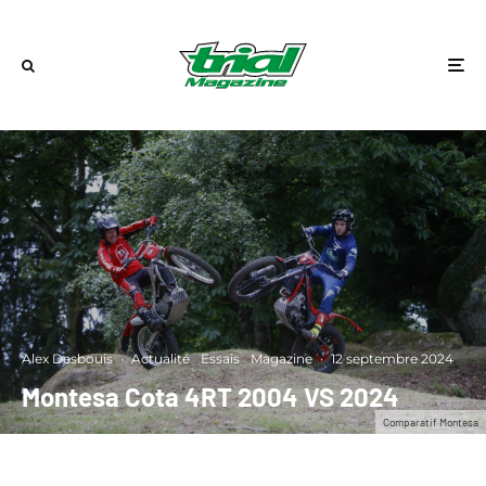
Alex Desbouis
·
Actualité
Essais
Magazine
·
12 septembre 2024
Montesa Cota 4RT 2004 VS 2024
Comparatif Montesa