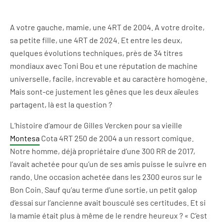
A votre gauche, mamie, une 4RT de 2004. A votre droite,
sa petite fille, une 4RT de 2024. Et entre les deux,
quelques évolutions techniques, près de 34 titres
mondiaux avec Toni Bou et une réputation
de machine
universelle
, facile, increvable et au caractère homogène
.
Mais
sont-ce justement les gênes
que
les deux aïeules
partagent
, là est la question
?
L’histoire
d’amour
de Gilles
Vercken
pour
sa vieille
Montesa
Cota 4RT 250 de 2004
a un ressort comique.
Notre homme,
déjà
propriétaire d’une 30
0
RR
de
2017
,
l’avait achetée pour qu’un de ses
amis
puisse le suivre en
rando. Une occasion achetée dans les
23
00 euros
sur le
Bon Coin. Sauf qu’au terme d’une
sortie
,
un petit galop
d’essai sur l’ancienne
avait bousculé
ses certitudes. Et si
la mamie était plus à même de le
rendre heureux
?
« C’est