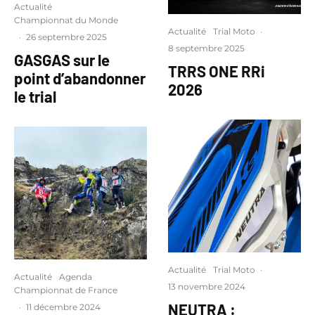
Actualité
Championnat du Monde
Actualité
Trial Moto
·
·
26 septembre 2025
8 septembre 2025
GASGAS sur le
TRRS ONE RRi
point d’abandonner
2026
le trial
Actualité
Trial Moto
·
Actualité
Agenda
13 novembre 2024
Championnat de France
NEUTRA :
·
11 décembre 2024