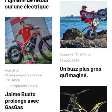
sur une électrique
Actualité
Trial Moto
·
29 août 2024
Un buzz plus gros
Actualité
qu’imaginé.
Championnat du Monde
Trial Moto
·
12 septembre 2024
Jaime Busto
prolonge avec
GasGas