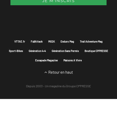
VTTAE.fr
FullAttack
MX2K
Enduro Mag
Trail Adventure Mag
Sport-Bikes
Génération 4×4
Génération Sans Permis
Boutique CPPRESSE
Escapade Magazine
Maisons A Vivre
Retour en haut
Depuis 2003 - Un magazine du
Groupe CPPRESSE