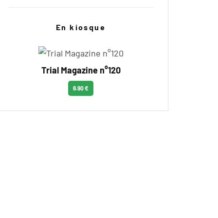
En kiosque
Trial Magazine n°120
6.90 €