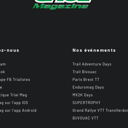
ez-nous
Nos événements
ram
Trail Adventure Days
ook
Trail Bivouac
upe FB Trialistes
Paris Brest TT
be
Enduromag Days
tique Trial Mag
MX2K Days
ag sur l’app IOS
SUPERTROPHY
ag sur l’app Android
Grand Rallye VTT TransVerdo
BiiVOUAC VTT