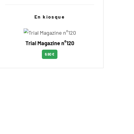
En kiosque
Trial Magazine n°120
6.90 €