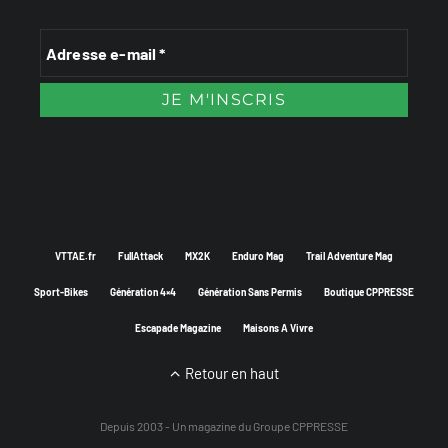
VTTAE.fr
FullAttack
MX2K
Enduro Mag
Trail Adventure Mag
Sport-Bikes
Génération 4×4
Génération Sans Permis
Boutique CPPRESSE
Escapade Magazine
Maisons A Vivre
Retour en haut
Depuis 2003 - Un magazine du
Groupe CPPRESSE