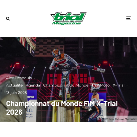
Alex Desbouis
·
Actualité
Agenda
Championnat du Monde
Trial Moto
X-Trial
·
13 juin 2025
Championnat du Monde FIM X-Trial
2026
X Trial Gabriel Marcelli