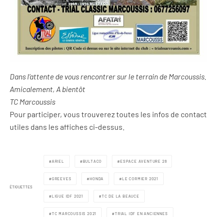
Dans l’attente de vous rencontrer sur le terrain de Marcoussis.
Amicalement,
A bientôt
TC Marcoussis
Pour participer, vous trouverez toutes les infos de contact
utiles dans les affiches ci-dessus.
ARIEL
BULTACO
ESPACE AVENTURE 28
GREEVES
HONDA
LE CORMIER 2021
ÉTIQUETTES
LIGUE IDF 2021
TC DE LA BEAUCE
TC MARCOUSSIS 2021
TRIAL IDF EN ANCIENNES