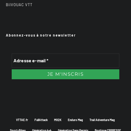
BiiVOUAC VTT
Abonnez-vous à notre newsletter
VTTAE.fr
FullAttack
MX2K
Enduro Mag
Trail Adventure Mag
Sport-Bikes
Génération 4×4
Génération Sans Permis
Boutique CPPRESSE