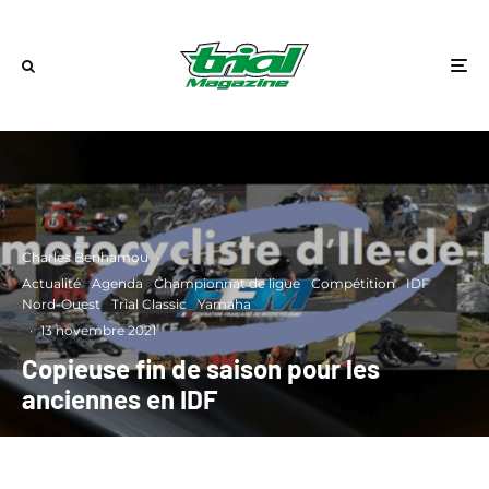
Charles Benhamou
·
Actualité
Agenda
Championnat de ligue
Compétition
IDF
Nord-Ouest
Trial Classic
Yamaha
·
13 novembre 2021
Copieuse fin de saison pour les
anciennes en IDF