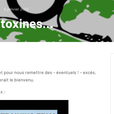
·
6 janvier 2023
e toxines…
 et pour nous remettre des – éventuels ! – excès,
erait le bienvenu.
x :