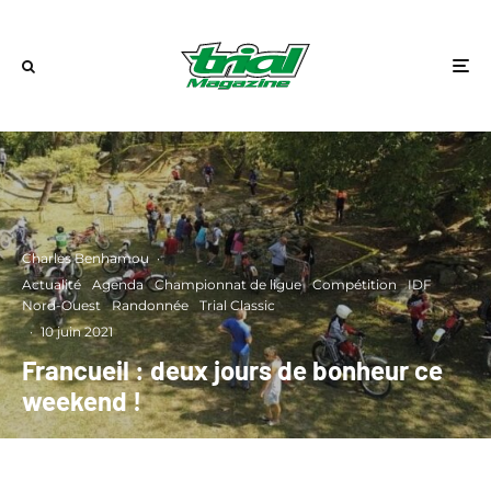
Charles Benhamou
·
Actualité
Agenda
Championnat de ligue
Compétition
IDF
Nord-Ouest
Randonnée
Trial Classic
·
10 juin 2021
Francueil : deux jours de bonheur ce
weekend !