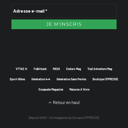
VTTAE.fr
FullAttack
MX2K
Enduro Mag
Trail Adventure Mag
Sport-Bikes
Génération 4×4
Génération Sans Permis
Boutique CPPRESSE
Escapade Magazine
Maisons A Vivre
Retour en haut
Depuis 2003 - Un magazine du
Groupe CPPRESSE