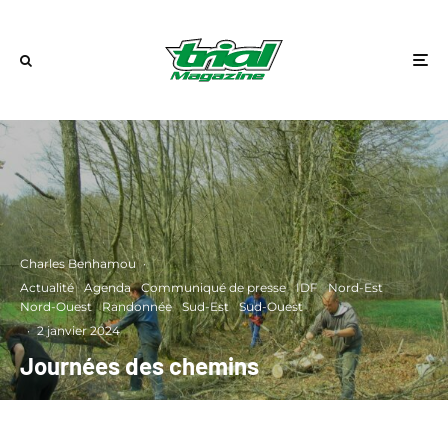
Charles Benhamou
·
Actualité
Agenda
Communiqué de presse
IDF
Nord-Est
Nord-Ouest
Randonnée
Sud-Est
Sud-Ouest
·
2 janvier 2024
Journées des chemins