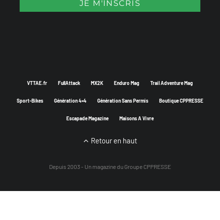
VTTAE.fr
FullAttack
MX2K
Enduro Mag
Trail Adventure Mag
Sport-Bikes
Génération 4×4
Génération Sans Permis
Boutique CPPRESSE
Escapade Magazine
Maisons A Vivre
Retour en haut
Depuis 2003 - Un magazine du
Groupe CPPRESSE