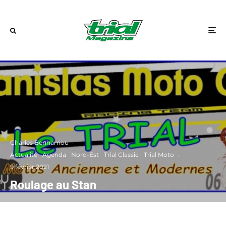
Charles Benhamou
·
Actualité
Agenda
Nord-Est
Trial Classic
Trial Moto
·
9 février 2021
Roulage au Stan