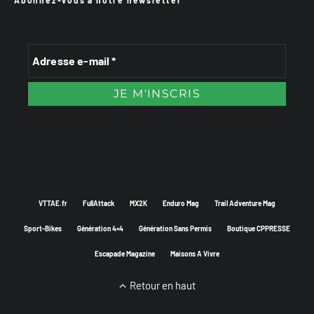
VTTAE.fr
FullAttack
MX2K
Enduro Mag
Trail Adventure Mag
Sport-Bikes
Génération 4×4
Génération Sans Permis
Boutique CPPRESSE
Escapade Magazine
Maisons A Vivre
Retour en haut