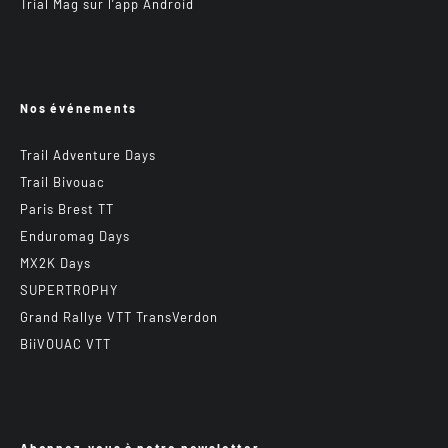
Trial Mag sur l’app Android
Nos événements
Trail Adventure Days
Trail Bivouac
Paris Brest TT
Enduromag Days
MX2K Days
SUPERTROPHY
Grand Rallye VTT TransVerdon
BiiVOUAC VTT
Abonnez-vous à notre newsletter