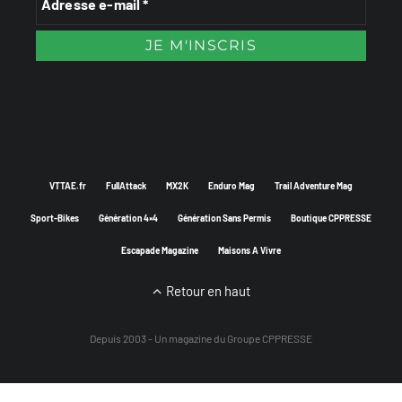
VTTAE.fr
FullAttack
MX2K
Enduro Mag
Trail Adventure Mag
Sport-Bikes
Génération 4×4
Génération Sans Permis
Boutique CPPRESSE
Escapade Magazine
Maisons A Vivre
Retour en haut
Depuis 2003 - Un magazine du
Groupe CPPRESSE