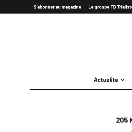
S’abonner au magazine
Le groupe FB Trialist
Actualité
205 
D