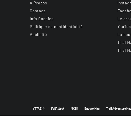
A Propos
Instag
Contact
Faceb
Info Cookies
Le gro
Politique de confidentialité
YouTu
Publicité
La bou
Trial M
Trial M
VTTAE.fr
FullAttack
MX2K
Enduro Mag
Trail Adventure Ma