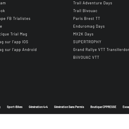
ram
Trail Adventure Days
ook
Trail Bivouac
upe FB Trialistes
Paris Brest TT
be
Enduromag Days
tique Trial Mag
MX2K Days
ag sur l’app IOS
SUPERTROPHY
ag sur l’app Android
Grand Rallye VTT TransVerdo
BiiVOUAC VTT
g
Sport-Bikes
Génération 4×4
Génération Sans Permis
Boutique CPPRESSE
Esca
Depuis 2003 - Un magazine du
Groupe CPPRESSE