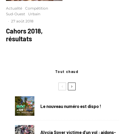
Actualité
Compétition
Sud-Ouest
Urbain
·
27 août 2018
Cahors 2018,
résultats
Tout chaud
Le nouveau numéro est dispo !
Alycia Soyer victime d’un vol : aidons-