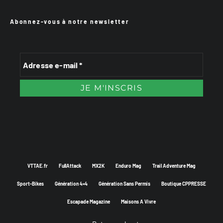
Abonnez-vous à notre newsletter
VTTAE.fr
FullAttack
MX2K
Enduro Mag
Trail Adventure Mag
Sport-Bikes
Génération 4×4
Génération Sans Permis
Boutique CPPRESSE
Escapade Magazine
Maisons A Vivre