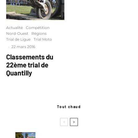
Actualité
Compétition
Nord-Ouest
Régions
Trial de Ligue
Trial Moto
·
22 mars 2016
Classements du
22ème trial de
Quantilly
Tout chaud