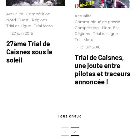
Actualité
Compétition
Actualité
Nord-Ouest
Régions
Communiqué de presse
Trial de Ligue
Trial Moto
Compétition
Nord-Est
·
27 juin 2016
Régions
Trial de Ligue
Trial Moto
27ème Trial de
·
13 juin 2016
Caisnes sous le
Trial de Caisnes,
soleil
une joute entre
pilotes et traceurs
annoncée !
Tout chaud