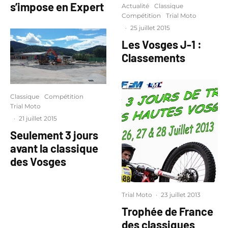
s’impose en Expert
Actualité
Classique
Compétition
Trial Moto
·
25 juillet 2015
Les Vosges J-1 :
Classements
Classique
Compétition
Trial Moto
·
21 juillet 2015
Seulement 3 jours
avant la classique
des Vosges
Trial Moto
·
23 juillet 2013
Trophée de France
des classiques