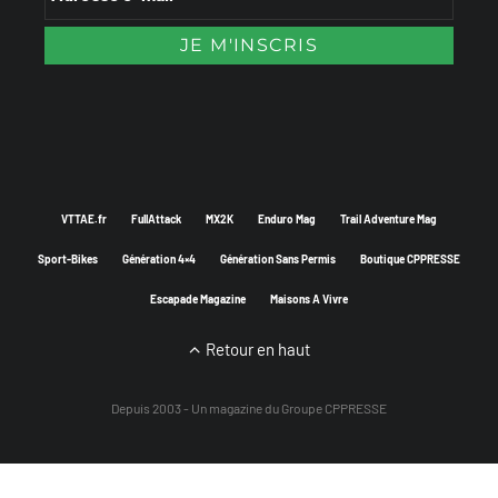
VTTAE.fr
FullAttack
MX2K
Enduro Mag
Trail Adventure Mag
Sport-Bikes
Génération 4×4
Génération Sans Permis
Boutique CPPRESSE
Escapade Magazine
Maisons A Vivre
Retour en haut
Depuis 2003 - Un magazine du
Groupe CPPRESSE