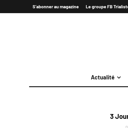
S’abonner au magazine
Le groupe FB Trialist
Actualité
3 Jou
D