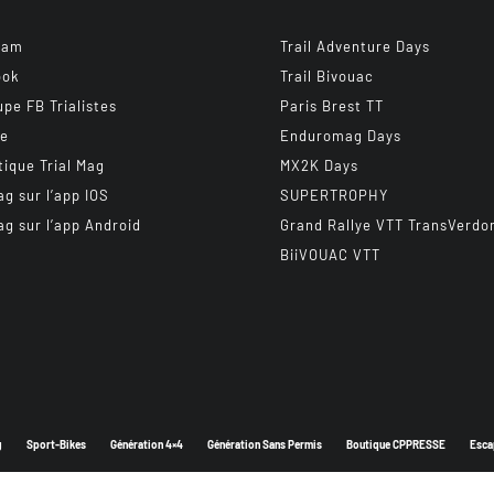
ram
Trail Adventure Days
ook
Trail Bivouac
upe FB Trialistes
Paris Brest TT
be
Enduromag Days
tique Trial Mag
MX2K Days
ag sur l’app IOS
SUPERTROPHY
ag sur l’app Android
Grand Rallye VTT TransVerdo
BiiVOUAC VTT
g
Sport-Bikes
Génération 4×4
Génération Sans Permis
Boutique CPPRESSE
Esca