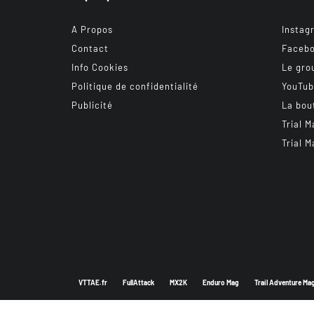
A Propos
Instag
Contact
Faceb
Info Cookies
Le gro
Politique de confidentialité
YouTu
Publicité
La bou
Trial M
Trial M
VTTAE.fr
FullAttack
MX2K
Enduro Mag
Trail Adventure Ma