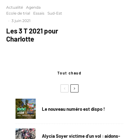
Actualité
Agenda
Ecole de trial
Essais
Sud-Est
·
3 juin 2021
Les 3 T 2021 pour
Charlotte
Tout chaud
Le nouveau numéro est dispo !
Alycia Soyer victime d’un vol : aidons-