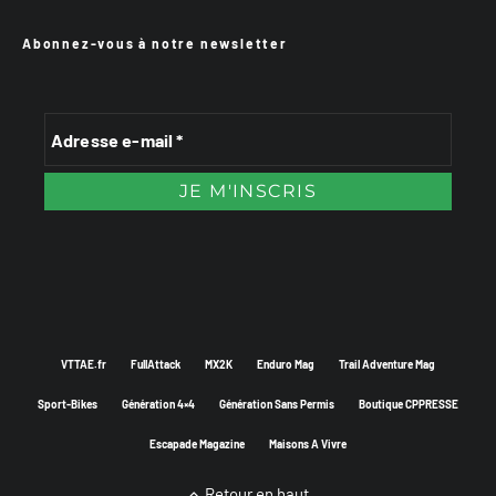
Abonnez-vous à notre newsletter
VTTAE.fr
FullAttack
MX2K
Enduro Mag
Trail Adventure Mag
Sport-Bikes
Génération 4×4
Génération Sans Permis
Boutique CPPRESSE
Escapade Magazine
Maisons A Vivre
Retour en haut