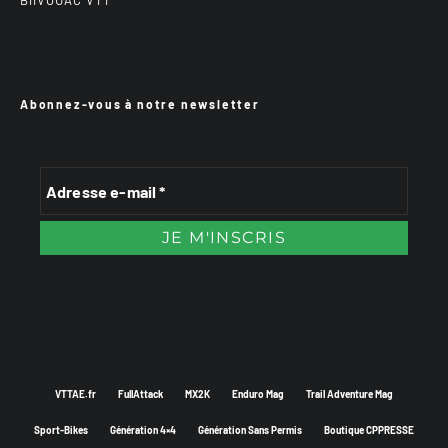
BiiVOUAC VTT
Abonnez-vous à notre newsletter
VTTAE.fr
FullAttack
MX2K
Enduro Mag
Trail Adventure Mag
Sport-Bikes
Génération 4×4
Génération Sans Permis
Boutique CPPRESSE