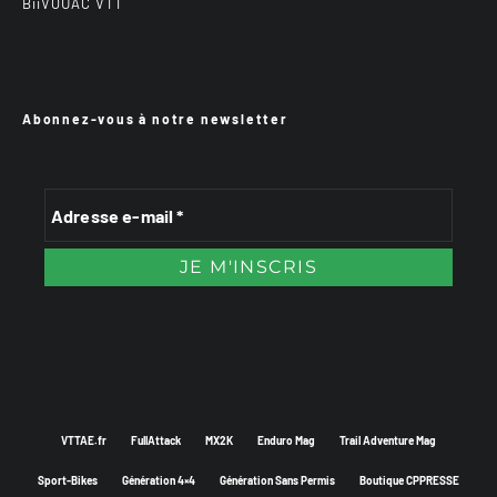
BiiVOUAC VTT
Abonnez-vous à notre newsletter
VTTAE.fr
FullAttack
MX2K
Enduro Mag
Trail Adventure Mag
Sport-Bikes
Génération 4×4
Génération Sans Permis
Boutique CPPRESSE