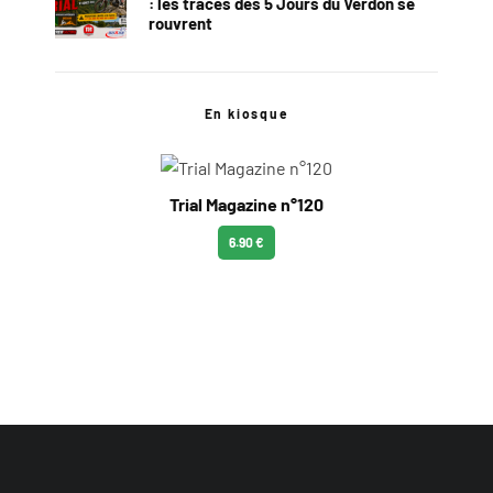
: les traces des 5 Jours du Verdon se
rouvrent
En kiosque
Trial Magazine n°120
6.90 €