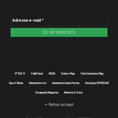
VTTAE.fr
FullAttack
MX2K
Enduro Mag
Trail Adventure Mag
Sport-Bikes
Génération 4×4
Génération Sans Permis
Boutique CPPRESSE
Escapade Magazine
Maisons A Vivre
Retour en haut