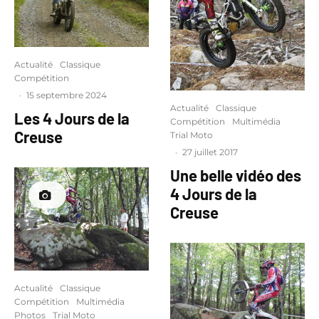
Actualité
Classique
Compétition
·
15 septembre 2024
Actualité
Classique
Les 4 Jours de la
Compétition
Multimédia
Creuse
Trial Moto
·
27 juillet 2017
Une belle vidéo des
4 Jours de la
Creuse
Actualité
Classique
Compétition
Multimédia
Photos
Trial Moto