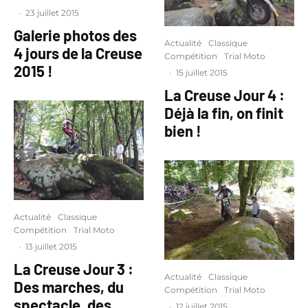
·
23 juillet 2015
Galerie photos des
Actualité
Classique
4 jours de la Creuse
Compétition
Trial Moto
2015 !
·
15 juillet 2015
La Creuse Jour 4 :
Déjà la fin, on finit
bien !
Actualité
Classique
Compétition
Trial Moto
·
13 juillet 2015
La Creuse Jour 3 :
Actualité
Classique
Des marches, du
Compétition
Trial Moto
spectacle, des
·
12 juillet 2015