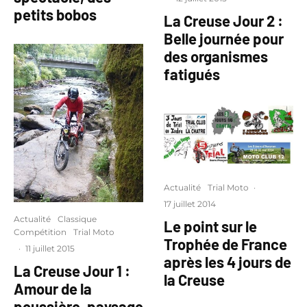
petits bobos
La Creuse Jour 2 :
Belle journée pour
des organismes
fatigués
Actualité
Trial Moto
·
17 juillet 2014
Actualité
Classique
Le point sur le
Compétition
Trial Moto
Trophée de France
·
11 juillet 2015
après les 4 jours de
La Creuse Jour 1 :
la Creuse
Amour de la
poussière, paysage