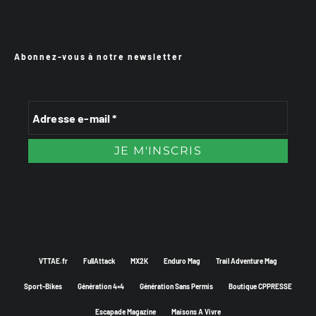
Abonnez-vous à notre newsletter
VTTAE.fr
FullAttack
MX2K
Enduro Mag
Trail Adventure Mag
Sport-Bikes
Génération 4×4
Génération Sans Permis
Boutique CPPRESSE
Escapade Magazine
Maisons A Vivre