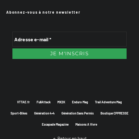
Abonnez-vous à notre newsletter
VTTAE.fr
FullAttack
MX2K
Enduro Mag
Trail Adventure Mag
Sport-Bikes
Génération 4×4
Génération Sans Permis
Boutique CPPRESSE
Escapade Magazine
Maisons A Vivre
Retour en haut