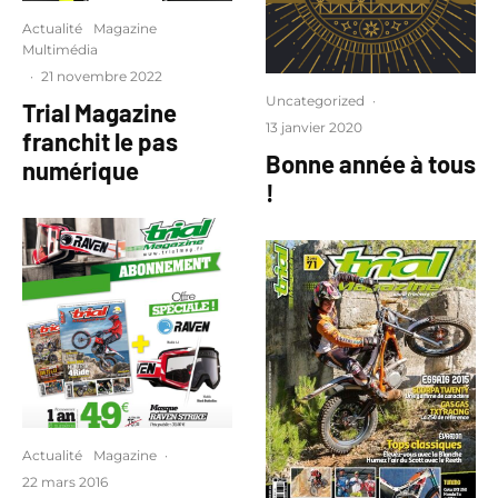
Actualité
Magazine
Multimédia
·
21 novembre 2022
Uncategorized
·
Trial Magazine
13 janvier 2020
franchit le pas
Bonne année à tous
numérique
!
Actualité
Magazine
·
22 mars 2016