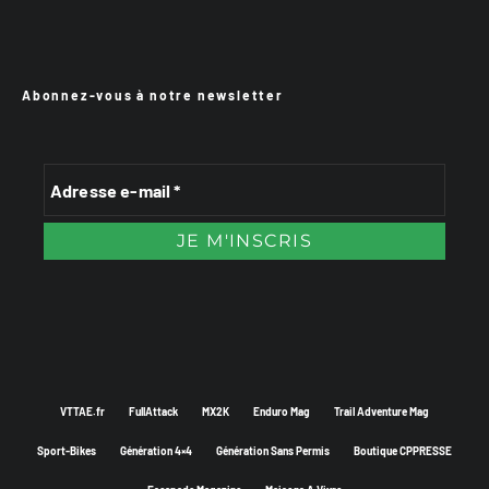
Abonnez-vous à notre newsletter
VTTAE.fr
FullAttack
MX2K
Enduro Mag
Trail Adventure Mag
Sport-Bikes
Génération 4×4
Génération Sans Permis
Boutique CPPRESSE