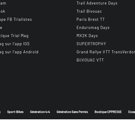
ram
Trail Adventure Days
ook
Trail Bivouac
upe FB Trialistes
Paris Brest TT
be
Enduromag Days
tique Trial Mag
MX2K Days
ag sur l’app IOS
SUPERTROPHY
ag sur l’app Android
Grand Rallye VTT TransVerdo
BiiVOUAC VTT
g
Sport-Bikes
Génération 4×4
Génération Sans Permis
Boutique CPPRESSE
Esca
Depuis 2003 - Un magazine du
Groupe CPPRESSE