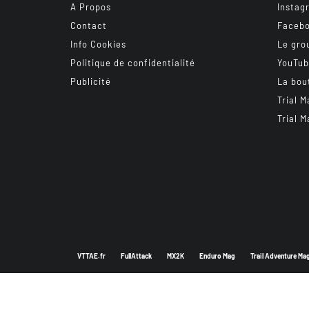
A Propos
Instag
Contact
Faceb
Info Cookies
Le gro
Politique de confidentialité
YouTu
Publicité
La bou
Trial M
Trial M
VTTAE.fr
FullAttack
MX2K
Enduro Mag
Trail Adventure Ma