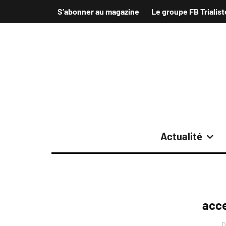
S’abonner au magazine
Le groupe FB Trialist
Actualité
acce
D