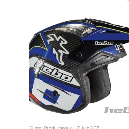
Pilote
Produithèque
·
21 juin 2017