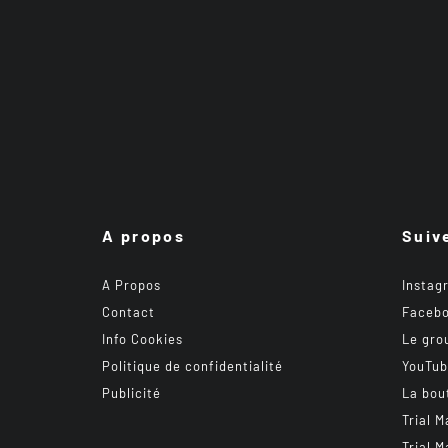
A propos
Suiv
A Propos
Instag
Contact
Faceb
Info Cookies
Le gro
Politique de confidentialité
YouTu
Publicité
La bou
Trial M
Trial M