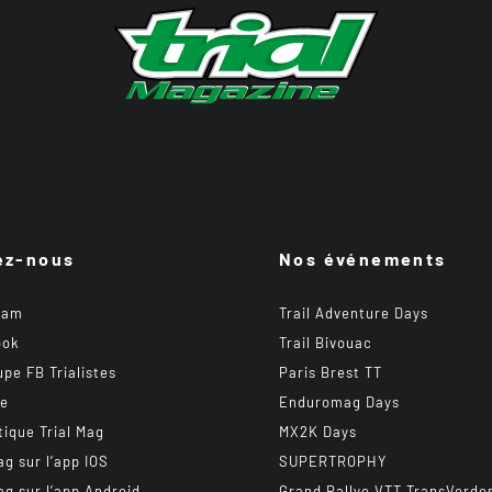
ez-nous
Nos événements
ram
Trail Adventure Days
ook
Trail Bivouac
upe FB Trialistes
Paris Brest TT
be
Enduromag Days
tique Trial Mag
MX2K Days
ag sur l’app IOS
SUPERTROPHY
ag sur l’app Android
Grand Rallye VTT TransVerdo