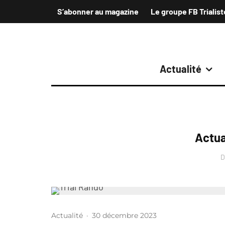
S’abonner au magazine
Le groupe FB Trialist
Actualité
Actual
D
Actualité
·
30 décembre 2023