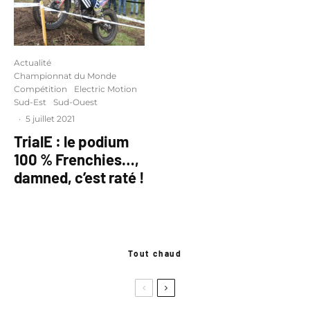
Actualité
Championnat du Monde
Compétition
Electric Motion
Sud-Est
Sud-Ouest
·
5 juillet 2021
TrialE : le podium
100 % Frenchies…,
damned, c’est raté !
Tout chaud