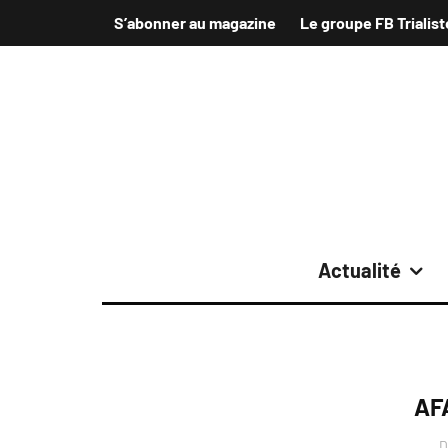
S’abonner au magazine
Le groupe FB Trialist
Actualité
AF
D