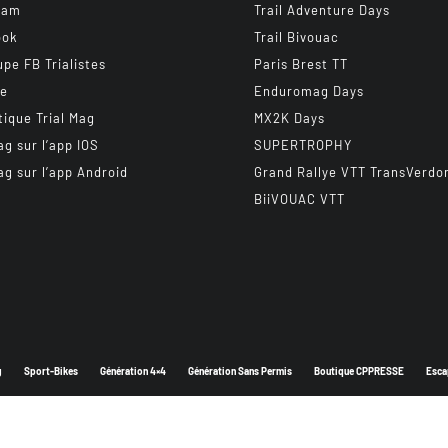
ram
Trail Adventure Days
ook
Trail Bivouac
upe FB Trialistes
Paris Brest TT
be
Enduromag Days
tique Trial Mag
MX2K Days
ag sur l’app IOS
SUPERTROPHY
ag sur l’app Android
Grand Rallye VTT TransVerdo
BiiVOUAC VTT
g
Sport-Bikes
Génération 4×4
Génération Sans Permis
Boutique CPPRESSE
Esca
Depuis 2003 - Un magazine du
Groupe CPPRESSE