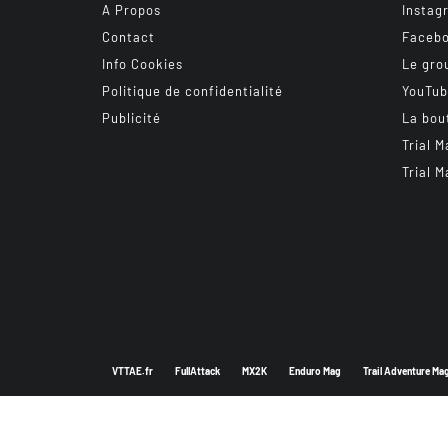
A Propos
Instag
Contact
Faceb
Info Cookies
Le gro
Politique de confidentialité
YouTu
Publicité
La bou
Trial M
Trial M
VTTAE.fr
FullAttack
MX2K
Enduro Mag
Trail Adventure Ma