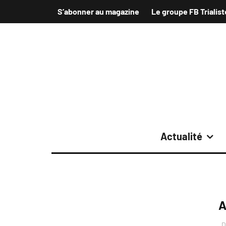
S’abonner au magazine
Le groupe FB Trialist
Actualité
A
D