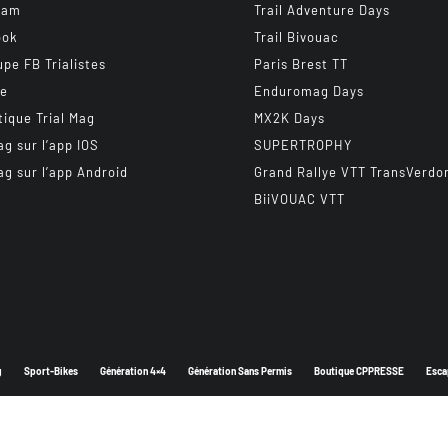
ram
Trail Adventure Days
ook
Trail Bivouac
upe FB Trialistes
Paris Brest TT
be
Enduromag Days
tique Trial Mag
MX2K Days
ag sur l’app IOS
SUPERTROPHY
ag sur l’app Android
Grand Rallye VTT TransVerdo
BiiVOUAC VTT
g
Sport-Bikes
Génération 4×4
Génération Sans Permis
Boutique CPPRESSE
Esca
Depuis 2003 - Un magazine du
Groupe CPPRESSE