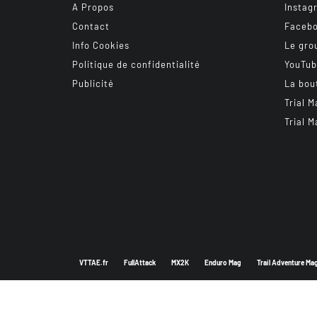
A Propos
Instag
Contact
Faceb
Info Cookies
Le gro
Politique de confidentialité
YouTu
Publicité
La bou
Trial M
Trial M
VTTAE.fr
FullAttack
MX2K
Enduro Mag
Trail Adventure Ma