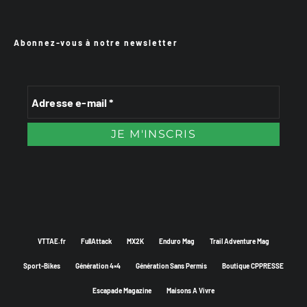
Abonnez-vous à notre newsletter
VTTAE.fr
FullAttack
MX2K
Enduro Mag
Trail Adventure Mag
Sport-Bikes
Génération 4×4
Génération Sans Permis
Boutique CPPRESSE
Escapade Magazine
Maisons A Vivre