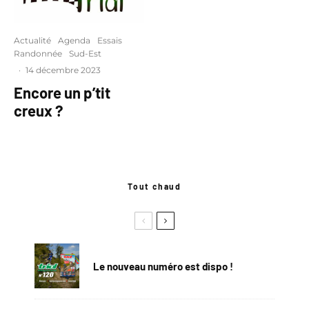
Actualité
Agenda
Essais
Randonnée
Sud-Est
·
14 décembre 2023
Encore un p’tit
creux ?
Tout chaud
Le nouveau numéro est dispo !