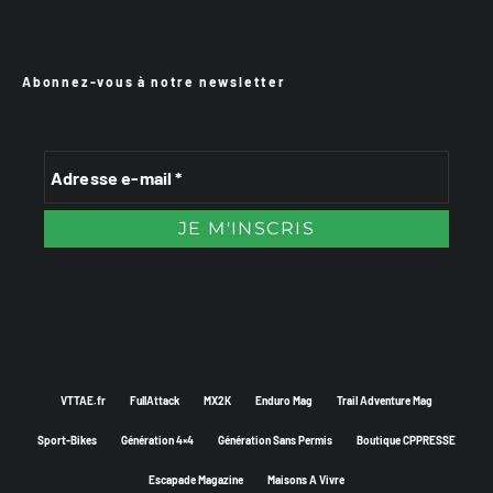
Abonnez-vous à notre newsletter
VTTAE.fr
FullAttack
MX2K
Enduro Mag
Trail Adventure Mag
Sport-Bikes
Génération 4×4
Génération Sans Permis
Boutique CPPRESSE
Escapade Magazine
Maisons A Vivre