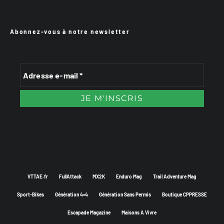
Abonnez-vous à notre newsletter
VTTAE.fr
FullAttack
MX2K
Enduro Mag
Trail Adventure Mag
Sport-Bikes
Génération 4×4
Génération Sans Permis
Boutique CPPRESSE
Escapade Magazine
Maisons A Vivre