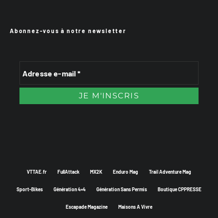
Abonnez-vous à notre newsletter
VTTAE.fr
FullAttack
MX2K
Enduro Mag
Trail Adventure Mag
Sport-Bikes
Génération 4×4
Génération Sans Permis
Boutique CPPRESSE
Escapade Magazine
Maisons A Vivre