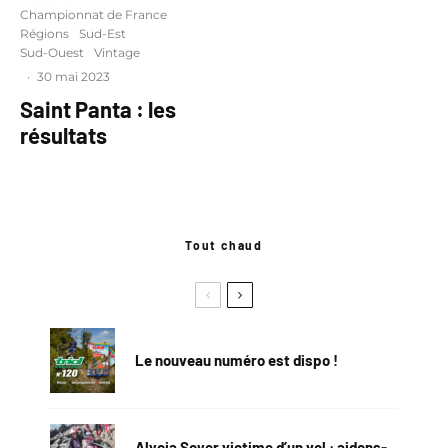
Championnat de France
Régions
Sud-Est
Sud-Ouest
Vintage
·
30 mai 2023
Saint Panta : les
résultats
Tout chaud
Le nouveau numéro est dispo !
Alycia Soyer victime d’un vol : aidons-