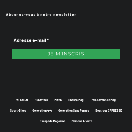
Abonnez-vous à notre newsletter
VTTAE.fr
FullAttack
MX2K
Enduro Mag
Trail Adventure Mag
Sport-Bikes
Génération 4×4
Génération Sans Permis
Boutique CPPRESSE
Escapade Magazine
Maisons A Vivre