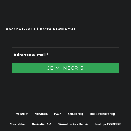
Abonnez-vous à notre newsletter
VTTAE.fr
FullAttack
MX2K
Enduro Mag
Trail Adventure Mag
Sport-Bikes
Génération 4×4
Génération Sans Permis
Boutique CPPRESSE