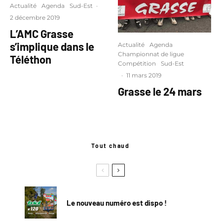
Actualité
Agenda
Sud-Est
·
2 décembre 2019
L’AMC Grasse
s’implique dans le
Actualité
Agenda
Championnat de ligue
Téléthon
Compétition
Sud-Est
·
11 mars 2019
Grasse le 24 mars
Tout chaud
Le nouveau numéro est dispo !