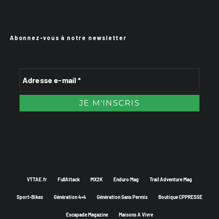
Abonnez-vous à notre newsletter
VTTAE.fr
FullAttack
MX2K
Enduro Mag
Trail Adventure Mag
Sport-Bikes
Génération 4×4
Génération Sans Permis
Boutique CPPRESSE
Escapade Magazine
Maisons A Vivre