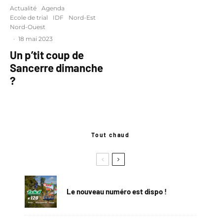
Actualité
Agenda
Ecole de trial
IDF
Nord-Est
Nord-Ouest
·
18 mai 2023
Un p’tit coup de
Sancerre dimanche
?
Tout chaud
Le nouveau numéro est dispo !