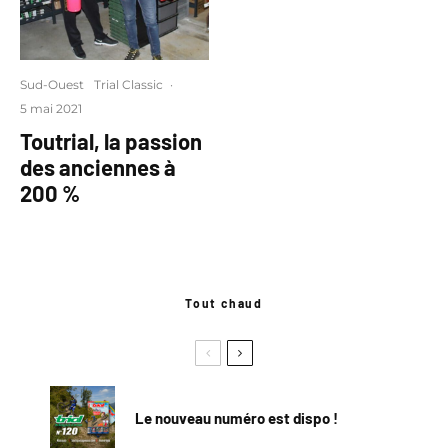
Sud-Ouest
Trial Classic
·
5 mai 2021
Toutrial, la passion
des anciennes à
200 %
Tout chaud
Le nouveau numéro est dispo !