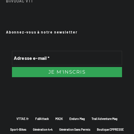
BiiVOUAC VTT
Abonnez-vous à notre newsletter
VTTAE.fr
FullAttack
MX2K
Enduro Mag
Trail Adventure Mag
Sport-Bikes
Génération 4×4
Génération Sans Permis
Boutique CPPRESSE