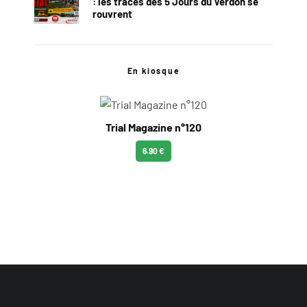
: les traces des 5 Jours du Verdon se
rouvrent
En kiosque
Trial Magazine n°120
6.90 €