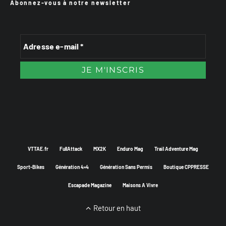
Abonnez-vous à notre newsletter
VTTAE.fr
FullAttack
MX2K
Enduro Mag
Trail Adventure Mag
Sport-Bikes
Génération 4×4
Génération Sans Permis
Boutique CPPRESSE
Escapade Magazine
Maisons A Vivre
Retour en haut