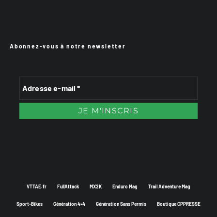
Abonnez-vous à notre newsletter
VTTAE.fr
FullAttack
MX2K
Enduro Mag
Trail Adventure Mag
Sport-Bikes
Génération 4×4
Génération Sans Permis
Boutique CPPRESSE