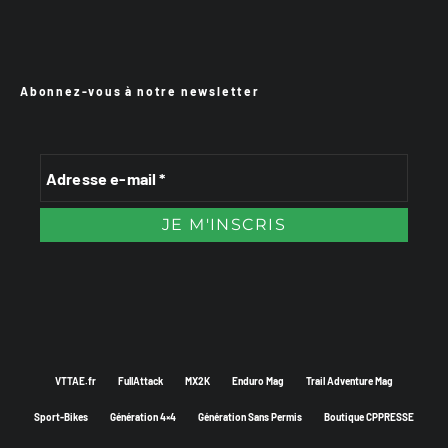
Abonnez-vous à notre newsletter
VTTAE.fr
FullAttack
MX2K
Enduro Mag
Trail Adventure Mag
Sport-Bikes
Génération 4×4
Génération Sans Permis
Boutique CPPRESSE