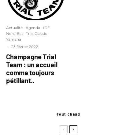
Actualité
Agenda
IDF
Nord-Est
Trial Classic
Yamaha
·
23 février 2022
Champagne Trial
Team : un accueil
comme toujours
pétillant..
Tout chaud