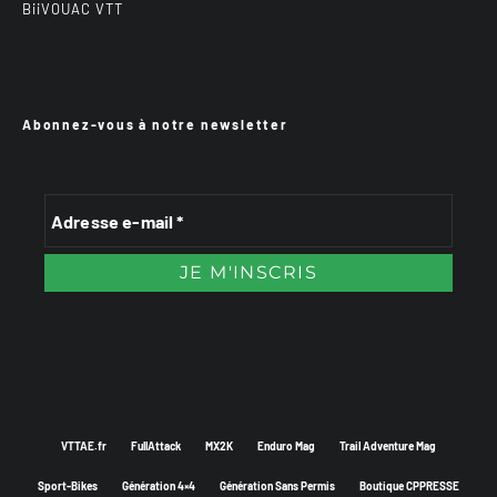
BiiVOUAC VTT
Abonnez-vous à notre newsletter
VTTAE.fr
FullAttack
MX2K
Enduro Mag
Trail Adventure Mag
Sport-Bikes
Génération 4×4
Génération Sans Permis
Boutique CPPRESSE