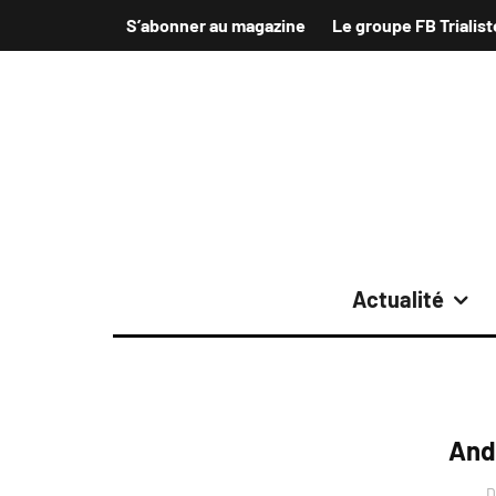
S’abonner au magazine
Le groupe FB Trialist
Actualité
And
D