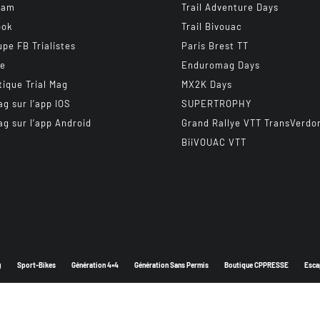
ram
Trail Adventure Days
ook
Trail Bivouac
upe FB Trialistes
Paris Brest TT
be
Enduromag Days
tique Trial Mag
MX2K Days
ag sur l’app IOS
SUPERTROPHY
ag sur l’app Android
Grand Rallye VTT TransVerdo
BiiVOUAC VTT
g
Sport-Bikes
Génération 4×4
Génération Sans Permis
Boutique CPPRESSE
Esca
Depuis 2003 - Un magazine du
Groupe CPPRESSE