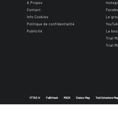
A Propos
Instag
Contact
Faceb
Info Cookies
Le gro
Politique de confidentialité
YouTu
Publicité
La bou
Trial M
Trial M
VTTAE.fr
FullAttack
MX2K
Enduro Mag
Trail Adventure Ma