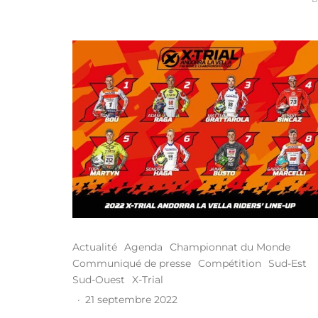
Actualité
Agenda
Championnat du Monde
Communiqué de presse
Compétition
Sud-Est
Sud-Ouest
X-Trial
·
21 septembre 2022