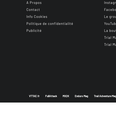
A Propos
Instag
Contact
Faceb
Info Cookies
Le gro
Politique de confidentialité
YouTu
Publicité
La bou
Trial M
Trial M
VTTAE.fr
FullAttack
MX2K
Enduro Mag
Trail Adventure Ma