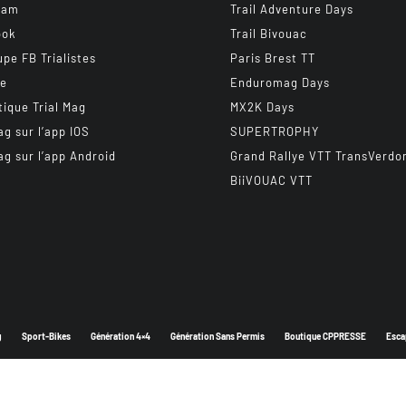
ram
Trail Adventure Days
ook
Trail Bivouac
upe FB Trialistes
Paris Brest TT
be
Enduromag Days
tique Trial Mag
MX2K Days
ag sur l’app IOS
SUPERTROPHY
ag sur l’app Android
Grand Rallye VTT TransVerdo
BiiVOUAC VTT
g
Sport-Bikes
Génération 4×4
Génération Sans Permis
Boutique CPPRESSE
Esca
Depuis 2003 - Un magazine du
Groupe CPPRESSE