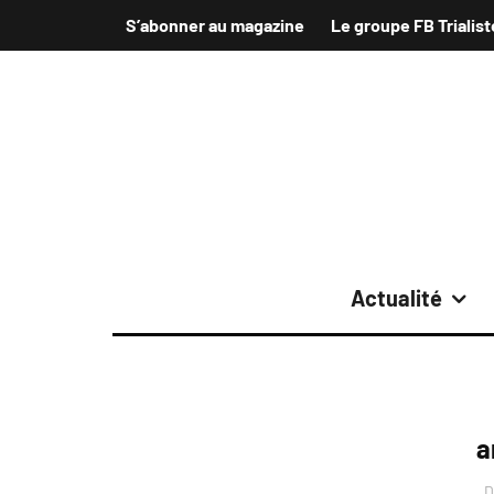
S’abonner au magazine
Le groupe FB Trialist
Actualité
a
D